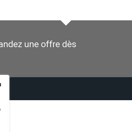
andez une offre dès
à
u