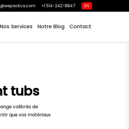
o@wepackca.com
+1 514-242-8847
EN
Nos Services
Notre Blog
Contact
t tubs
lange calibrés de
ntir que vos matériaux